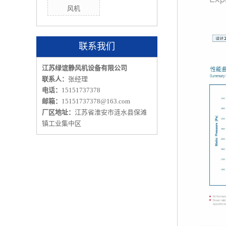
风机
联系我们
江苏绿谊静风机设备有限公司
联系人：
张经理
电话：
15151737378
邮箱：
15151737378@163.com
厂区地址：
江苏省淮安市涟水县保滩
镇工业集中区