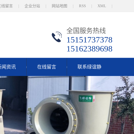
在线留言
|
企业分站
|
网站地图
|
RSS
|
XML
|
全国服务热线
15151737378
15162389698
新闻资讯
在线留言
联系绿谊静