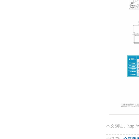
本文网址：http://www