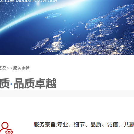
概况
>>
服务宗旨
质
·
品质卓越