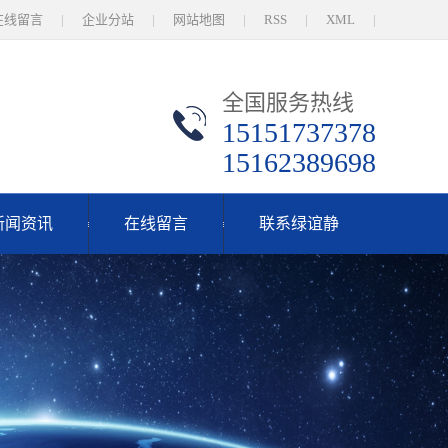
在线留言
|
企业分站
|
网站地图
|
RSS
|
XML
|
全国服务热线
15151737378
15162389698
新闻资讯
在线留言
联系绿谊静