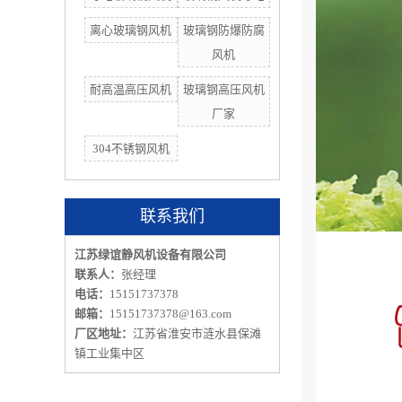
离心玻璃钢风机
玻璃钢防爆防腐
风机
耐高温高压风机
玻璃钢高压风机
厂家
304不锈钢风机
联系我们
江苏绿谊静风机设备有限公司
联系人：
张经理
电话：
15151737378
邮箱：
15151737378@163.com
厂区地址：
江苏省淮安市涟水县保滩
镇工业集中区