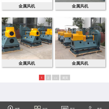
金属风机
金属风机
金属风机
金属风机
1
2
>>
尾页
地图
短信
留言
拨号